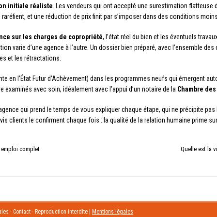
n initiale réaliste
. Les vendeurs qui ont accepté une surestimation flatteuse 
e raréfient, et une réduction de prix finit par s’imposer dans des conditions moin
nce sur les charges de copropriété
, l’état réel du bien et les éventuels tra
tion varie d’une agence à l’autre. Un dossier bien préparé, avec l’ensemble des 
s et les rétractations.
te en l’État Futur d’Achèvement) dans les programmes neufs qui émergent autour
tre examinés avec soin, idéalement avec l’appui d’un notaire de la
Chambre des 
 agence qui prend le temps de vous expliquer chaque étape, qui ne précipite pas l
is clients le confirment chaque fois : la qualité de la relation humaine prime sur 
e emploi complet
Quelle est la v
les - Contact - Reproduction interdite
|
Mentions légales