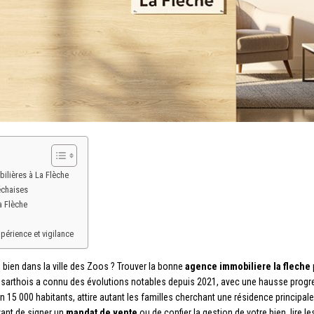
ilières à La Flèche
échaises
a Flèche
périence et vigilance
 bien dans la ville des Zoos ? Trouver la bonne
agence immobiliere la fleche
arthois a connu des évolutions notables depuis 2021, avec une hausse progressi
iron 15 000 habitants, attire autant les familles cherchant une résidence principa
ant de signer un
mandat de vente
ou de confier la gestion de votre bien, lire 