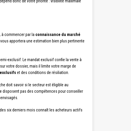
dépend donc de votre priorité : visibilité maximale
n, à commencer par la
connaissance du marché
 — vous apportera une estimation bien plus pertinente
semi-exclusif. Le mandat exclusif confie la vente à
r votre dossier, mais il limite votre marge de
exclusifs
et des conditions de résiliation.
he doit savoir si le secteur est éligible au
ne disposent pas des compétences pour conseiller
 envisagés.
es six derniers mois connaît les acheteurs actifs