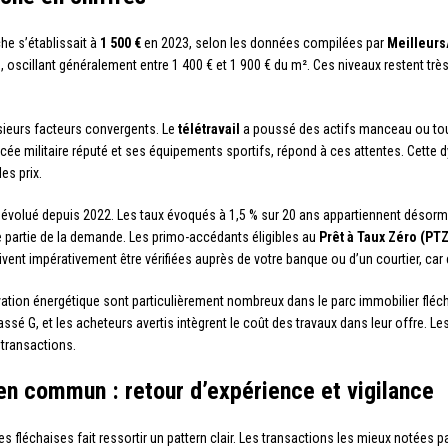
he s’établissait à
1 500 €
en 2023, selon les données compilées par
Meilleur
, oscillant généralement entre 1 400 € et 1 900 € du m². Ces niveaux restent très 
sieurs facteurs convergents. Le
télétravail
a poussé des actifs manceau ou tou
lycée militaire réputé et ses équipements sportifs, répond à ces attentes. Cet
es prix.
évolué depuis 2022. Les taux évoqués à 1,5 % sur 20 ans appartiennent désorm
 une partie de la demande. Les primo-accédants éligibles au
Prêt à Taux Zéro (PTZ
ent impérativement être vérifiées auprès de votre banque ou d’un courtier, car
ation énergétique sont particulièrement nombreux dans le parc immobilier fléc
ssé G, et les acheteurs avertis intègrent le coût des travaux dans leur offre. 
 transactions.
 en commun : retour d’expérience et vigilance
es fléchaises fait ressortir un pattern clair. Les transactions les mieux notées