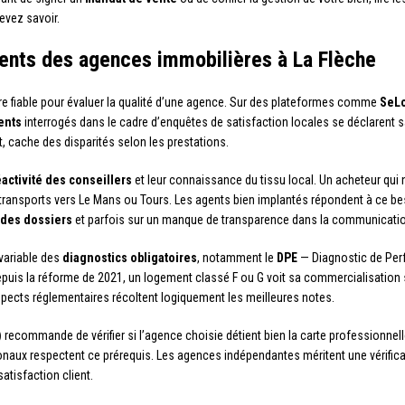
evez savoir.
ients des agences immobilières à La Flèche
tre fiable pour évaluer la qualité d’une agence. Sur des plateformes comme
SeL
ents
interrogés dans le cadre d’enquêtes de satisfaction locales se déclarent s
, cache des disparités selon les prestations.
éactivité des conseillers
et leur connaissance du tissu local. Un acheteur qui 
s transports vers Le Mans ou Tours. Les agents bien implantés répondent à ce bes
 des dossiers
et parfois sur un manque de transparence dans la communicatio
 variable des
diagnostics obligatoires
, notamment le
DPE
— Diagnostic de Perf
 Depuis la réforme de 2021, un logement classé F ou G voit sa commercialisatio
pects réglementaires récoltent logiquement les meilleures notes.
)
recommande de vérifier si l’agence choisie détient bien la carte professionnelle 
ionaux respectent ce prérequis. Les agences indépendantes méritent une vérifica
atisfaction client.