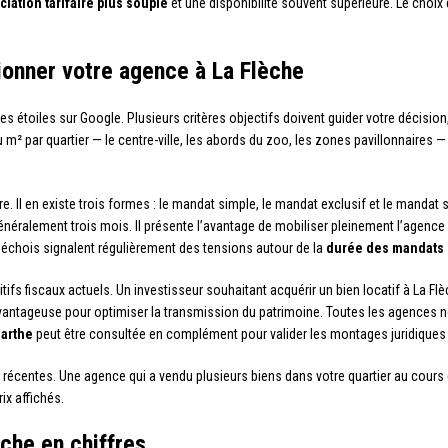
iation tarifaire plus souple
et une disponibilité souvent supérieure. Le choix 
ionner votre agence à La Flèche
 étoiles sur Google. Plusieurs critères objectifs doivent guider votre décisio
au m² par quartier — le centre-ville, les abords du zoo, les zones pavillonnaires
re. Il en existe trois formes : le mandat simple, le mandat exclusif et le mandat 
ralement trois mois. Il présente l’avantage de mobiliser pleinement l’agence su
 fléchois signalent régulièrement des tensions autour de la
durée des mandats 
ifs fiscaux actuels. Un investisseur souhaitant acquérir un bien locatif à La Flèc
vantageuse pour optimiser la transmission du patrimoine. Toutes les agences 
Sarthe
peut être consultée en complément pour valider les montages juridiques
centes. Une agence qui a vendu plusieurs biens dans votre quartier au cours d
ix affichés.
che en chiffres