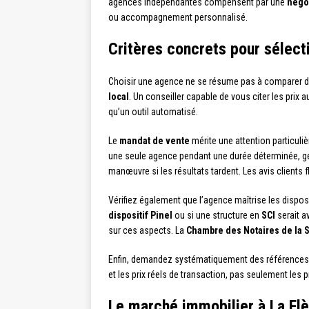
agences indépendantes compensent par une
négoc
ou accompagnement personnalisé.
Critères concrets pour sélect
Choisir une agence ne se résume pas à comparer des
local
. Un conseiller capable de vous citer les prix 
qu’un outil automatisé.
Le
mandat de vente
mérite une attention particuliè
une seule agence pendant une durée déterminée, géné
manœuvre si les résultats tardent. Les avis clients
Vérifiez également que l’agence maîtrise les disposit
dispositif Pinel
ou si une structure en
SCI
serait a
sur ces aspects. La
Chambre des Notaires de la 
Enfin, demandez systématiquement des références ré
et les prix réels de transaction, pas seulement les pr
Le marché immobilier à La Flè