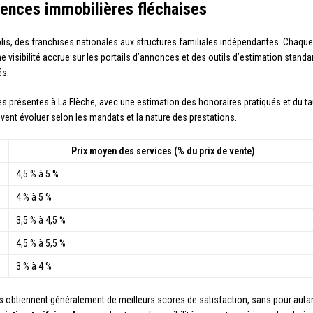
gences immobilières fléchaises
lis, des franchises nationales aux structures familiales indépendantes. Chaqu
e visibilité accrue sur les portails d’annonces et des outils d’estimation standa
és.
es présentes à La Flèche, avec une estimation des honoraires pratiqués et du t
uvent évoluer selon les mandats et la nature des prestations.
Prix moyen des services (% du prix de vente)
4,5 % à 5 %
4 % à 5 %
3,5 % à 4,5 %
4,5 % à 5,5 %
3 % à 4 %
s obtiennent généralement de meilleurs scores de satisfaction, sans pour autan