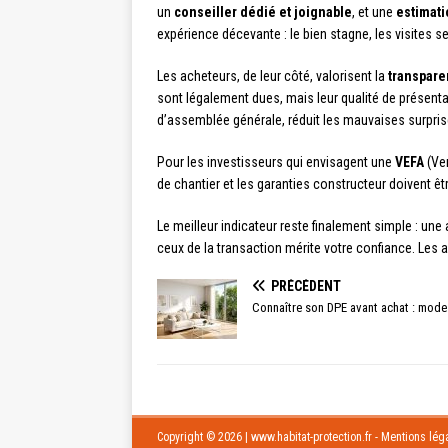
un
conseiller dédié et joignable
, et une
estimatio
expérience décevante : le bien stagne, les visites s
Les acheteurs, de leur côté, valorisent la
transpare
sont légalement dues, mais leur qualité de présenta
d’assemblée générale, réduit les mauvaises surprise
Pour les investisseurs qui envisagent une
VEFA
(Ven
de chantier et les garanties constructeur doivent ê
Le meilleur indicateur reste finalement simple : une
ceux de la transaction mérite votre confiance. Les av
PRÉCÉDENT
Connaître son DPE avant achat : mod
Copyright © 2026 | www.habitat-protection.fr - Mentions léga