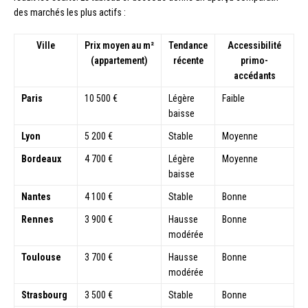
des marchés les plus actifs :
Ville
Prix moyen au m²
Tendance
Accessibilité
(appartement)
récente
primo-
accédants
Paris
10 500 €
Légère
Faible
baisse
Lyon
5 200 €
Stable
Moyenne
Bordeaux
4 700 €
Légère
Moyenne
baisse
Nantes
4 100 €
Stable
Bonne
Rennes
3 900 €
Hausse
Bonne
modérée
Toulouse
3 700 €
Hausse
Bonne
modérée
Strasbourg
3 500 €
Stable
Bonne