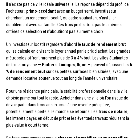
Il n’existe pas de ville idéale universelle. La réponse dépend du profil de
l’acheteur :
primo-accédant
avec un budget serré, investisseur
cherchant un rendement locatif, ou cadre souhaitant s’installer
durablement avec sa famille. Ces trois profils n’ont pas les mêmes
critères de sélection et n’aboutiront pas au même choix.
Un investisseur locatif regardera d’abord le
taux de rendement brut
,
qui se calcule en divisant le loyer annuel par le prix d’achat. Les grandes
métropoles offrent rarement plus de 3 à 4 % brut. Les villes étudiantes
de taille moyenne —
Poitiers
,
Limoges
,
Dijon
— peuvent dépasser les
6
% de rendement brut
sur des petites surfaces bien situées, avec une
demande locative soutenue tout au long de l’année universitaire.
Pour une résidence principale, la stabilité professionnelle dans la ville
choisie prime sur tout le reste. Acheter dans une ville où l’on risque de
devoir partir dans trois ans expose à une revente précipitée,
potentiellement à perte si le marché se retourne. Les
frais de notaire
,
les intérêts payés en début de prêt et les éventuels travaux réduisent la
plus-value à court terme.
Se faire accompagner par un
chasseur immobilier
ou un
conseiller