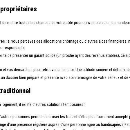
 propriétaires
ant de mettre toutes les chances de votre côté pour convaincre qu’un demandeur d
res
: si vous percevez des allocations chômage ou d’autres aides financières, n
 correspondants.
ilité de présenter un garant solide (un proche ayant des revenus stables), cela p
on et vos démarches pour retrouver un emploi. Une attitude sincère et déterminée
 un dossier bien préparé et présenté avec soin témoigne de votre sérieux et de 
raditionnel
 logement, il existe d’autres solutions temporaires :
autres personnes permet de diviser les frais et d’être plus facilement accepté p
nge d’une présence régulière auprès d’une personne âgée ou handicapée, il es