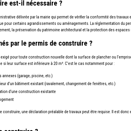
re est-il nécessaire ?
istrative délivrée par la mairie qui permet de vérifier la conformité des travaux 
 que pour certains agrandissements ou aménagements. La réglementation du permi
ent, la préservation du patrimoine architectural et la protection des espaces 
nés par le permis de construire ?
 exigé pour toute construction nouvelle dont la surface de plancher ou l’empris
si leur surface est inférieure à 20 m². C’est le cas notamment pour :
s annexes (garage, piscine, etc.)
rieur d’un bâtiment existant (ravalement, changement de fenêtres, etc.)
tion d’une construction existante
logement
 construire, une déclaration préalable de travaux peut être requise. Il est donc