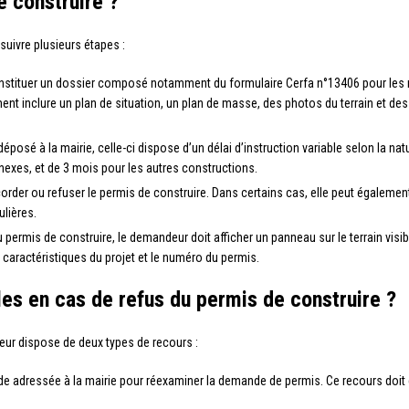
 construire ?
suivre plusieurs étapes :
stituer un dossier composé notamment du formulaire Cerfa n°13406 pour les ma
ment inclure un plan de situation, un plan de masse, des photos du terrain et 
éposé à la mairie, celle-ci dispose d’un délai d’instruction variable selon la na
nexes, et de 3 mois pour les autres constructions.
corder ou refuser le permis de construire. Dans certains cas, elle peut égale
ulières.
 permis de construire, le demandeur doit afficher un panneau sur le terrain visib
caractéristiques du projet et le numéro du permis.
les en cas de refus du permis de construire ?
eur dispose de deux types de recours :
de adressée à la mairie pour réexaminer la demande de permis. Ce recours doit