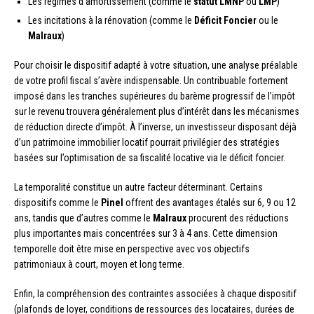
Les régimes d’amortissement (comme le
statut LMNP
ou
LMP
)
Les incitations à la rénovation (comme le
Déficit Foncier
ou le
Malraux
)
Pour choisir le dispositif adapté à votre situation, une analyse préalable
de votre profil fiscal s’avère indispensable. Un contribuable fortement
imposé dans les tranches supérieures du barème progressif de l’impôt
sur le revenu trouvera généralement plus d’intérêt dans les mécanismes
de réduction directe d’impôt. À l’inverse, un investisseur disposant déjà
d’un patrimoine immobilier locatif pourrait privilégier des stratégies
basées sur l’optimisation de sa fiscalité locative via le déficit foncier.
La temporalité constitue un autre facteur déterminant. Certains
dispositifs comme le
Pinel
offrent des avantages étalés sur 6, 9 ou 12
ans, tandis que d’autres comme le
Malraux
procurent des réductions
plus importantes mais concentrées sur 3 à 4 ans. Cette dimension
temporelle doit être mise en perspective avec vos objectifs
patrimoniaux à court, moyen et long terme.
Enfin, la compréhension des contraintes associées à chaque dispositif
(plafonds de loyer, conditions de ressources des locataires, durées de