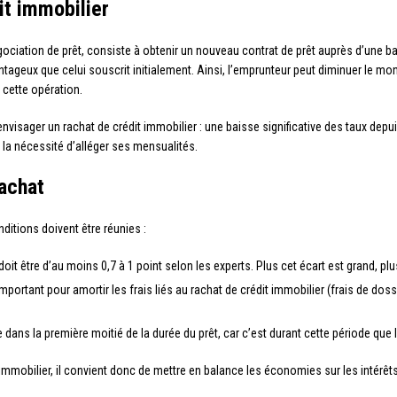
it immobilier
égociation de prêt, consiste à obtenir un nouveau contrat de prêt auprès d’un
ntageux que celui souscrit initialement. Ainsi, l’emprunteur peut diminuer le mont
 cette opération.
visager un rachat de crédit immobilier : une baisse significative des taux depui
t la nécessité d’alléger ses mensualités.
rachat
nditions doivent être réunies :
ux doit être d’au moins 0,7 à 1 point selon les experts. Plus cet écart est grand, p
important pour amortir les frais liés au rachat de crédit immobilier (frais de do
e dans la première moitié de la durée du prêt, car c’est durant cette période que 
t immobilier, il convient donc de mettre en balance les économies sur les intérêt