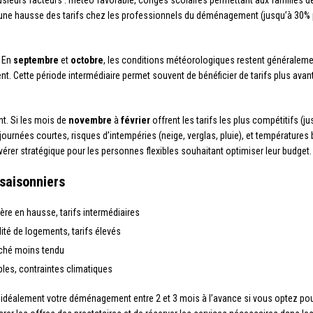
usieurs facteurs : météo favorable, congés scolaires permettant aux familles de s
 une hausse des tarifs chez les professionnels du déménagement (jusqu’à 30% p
. En
septembre
et
octobre
, les conditions météorologiques restent généralemen
Cette période intermédiaire permet souvent de bénéficier de tarifs plus avanta
t. Si les mois de
novembre
à
février
offrent les tarifs les plus compétitifs (ju
 journées courtes, risques d’intempéries (neige, verglas, pluie), et température
érer stratégique pour les personnes flexibles souhaitant optimiser leur budget.
saisonniers
ère en hausse, tarifs intermédiaires
ité de logements, tarifs élevés
ché moins tendu
bles, contraintes climatiques
déalement votre déménagement entre 2 et 3 mois à l’avance si vous optez pour 