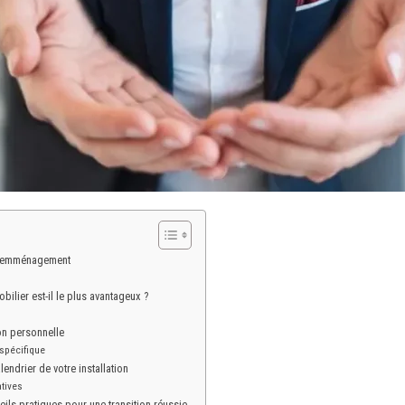
re emménagement
lier est-il le plus avantageux ?
s
on personnelle
 spécifique
lendrier de votre installation
tives
ils pratiques pour une transition réussie