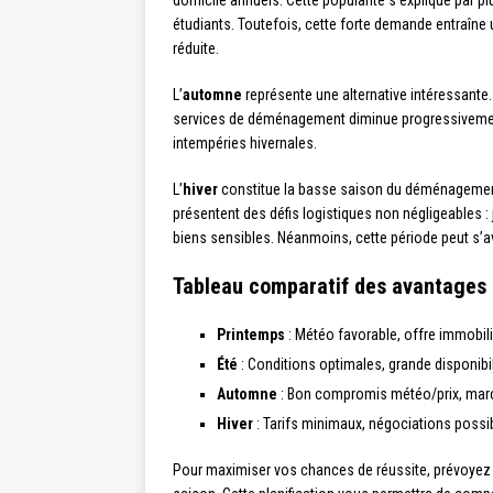
domicile annuels. Cette popularité s’explique par pl
étudiants. Toutefois, cette forte demande entraîne
réduite.
L’
automne
représente une alternative intéressante
services de déménagement diminue progressivement. 
intempéries hivernales.
L’
hiver
constitue la basse saison du déménagemen
présentent des défis logistiques non négligeables :
biens sensibles. Néanmoins, cette période peut s’av
Tableau comparatif des avantages 
Printemps
: Météo favorable, offre immobili
Été
: Conditions optimales, grande disponibil
Automne
: Bon compromis météo/prix, mar
Hiver
: Tarifs minimaux, négociations possi
Pour maximiser vos chances de réussite, prévoyez i