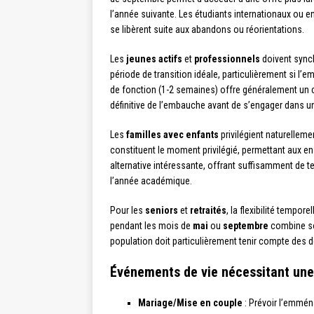
l’année suivante. Les étudiants internationaux ou e
se libèrent suite aux abandons ou réorientations.
Les
jeunes actifs
et
professionnels
doivent sync
période de transition idéale, particulièrement si l’
de fonction (1-2 semaines) offre généralement un cr
définitive de l’embauche avant de s’engager dans un
Les
familles avec enfants
privilégient naturellem
constituent le moment privilégié, permettant aux en
alternative intéressante, offrant suffisamment de te
l’année académique.
Pour les
seniors
et
retraités
, la flexibilité tempo
pendant les mois de
mai
ou
septembre
combine so
population doit particulièrement tenir compte des d
Événements de vie nécessitant une 
Mariage/Mise en couple
: Prévoir l’emmé