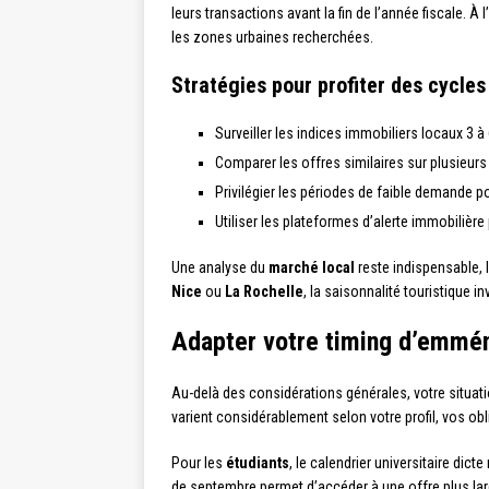
leurs transactions avant la fin de l’année fiscale. À l
les zones urbaines recherchées.
Stratégies pour profiter des cycle
Surveiller les indices immobiliers locaux 3
Comparer les offres similaires sur plusieurs 
Privilégier les périodes de faible demande p
Utiliser les plateformes d’alerte immobilièr
Une analyse du
marché local
reste indispensable, 
Nice
ou
La Rochelle
, la saisonnalité touristique i
Adapter votre timing d’emmén
Au-delà des considérations générales, votre situat
varient considérablement selon votre profil, vos obl
Pour les
étudiants
, le calendrier universitaire di
de septembre permet d’accéder à une offre plus larg