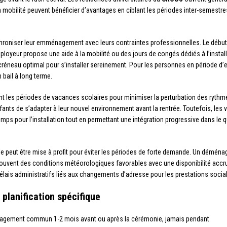
n mobilité peuvent bénéficier d’avantages en ciblant les périodes inter-semestr
hroniser leur emménagement avec leurs contraintes professionnelles. Le débu
employeur propose une aide à la mobilité ou des jours de congés dédiés à l’insta
éneau optimal pour s’installer sereinement. Pour les personnes en période d’essa
 bail à long terme.
ent les périodes de vacances scolaires pour minimiser la perturbation des ryth
fants de s’adapter à leur nouvel environnement avant la rentrée. Toutefois, le
mps pour l’installation tout en permettant une intégration progressive dans le qua
relle peut être mise à profit pour éviter les périodes de forte demande. Un démé
uvent des conditions météorologiques favorables avec une disponibilité accr
élais administratifs liés aux changements d’adresse pour les prestations sociale
planification spécifique
nagement commun 1-2 mois avant ou après la cérémonie, jamais pendant