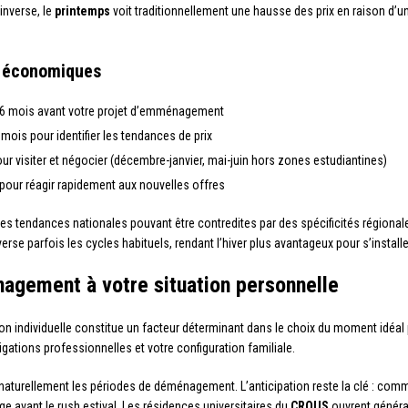
’inverse, le
printemps
voit traditionnellement une hausse des prix en raison d’
s économiques
 à 6 mois avant votre projet d’emménagement
mois pour identifier les tendances de prix
our visiter et négocier (décembre-janvier, mai-juin hors zones estudiantines)
e pour réagir rapidement aux nouvelles offres
les tendances nationales pouvant être contredites par des spécificités régiona
nverse parfois les cycles habituels, rendant l’hiver plus avantageux pour s’instal
agement à votre situation personnelle
ion individuelle constitue un facteur déterminant dans le choix du moment idéa
igations professionnelles et votre configuration familiale.
cte naturellement les périodes de déménagement. L’anticipation reste la clé : c
e avant le rush estival. Les résidences universitaires du
CROUS
ouvrent général