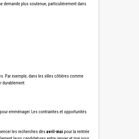
une demande plus soutenue, particulièrement dans
les. Par exemple, dans les villes côtières comme
ler durablement.
l pour emménager. Les contraintes et opportunités
ommencer les recherches dès
avril-mai
pour la rentrée
ement leurs candidatures entre janvier et mai pour