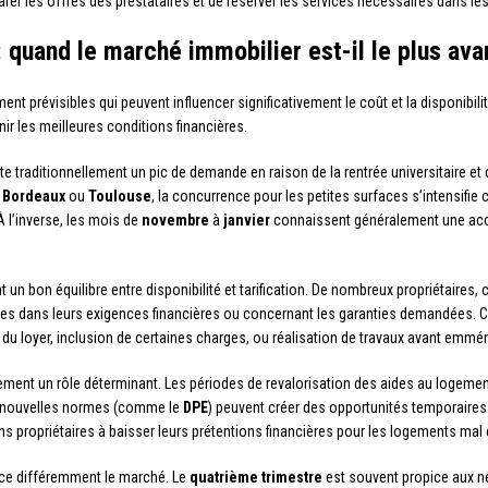
rer les offres des prestataires et de réserver les services nécessaires dans le
quand le marché immobilier est-il le plus ava
ment prévisibles qui peuvent influencer significativement le coût et la disponib
ir les meilleures conditions financières.
e traditionnellement un pic de demande en raison de la rentrée universitaire 
,
Bordeaux
ou
Toulouse
, la concurrence pour les petites surfaces s’intensifie
 l’inverse, les mois de
novembre
à
janvier
connaissent généralement une acca
t un bon équilibre entre disponibilité et tarification. De nombreux propriétaires
les dans leurs exigences financières ou concernant les garanties demandées. Ce
du loyer, inclusion de certaines charges, ou réalisation de travaux avant emm
ment un rôle déterminant. Les périodes de revalorisation des aides au logemen
de nouvelles normes (comme le
DPE
) peuvent créer des opportunités temporaires.
 propriétaires à baisser leurs prétentions financières pour les logements mal cl
ence différemment le marché. Le
quatrième trimestre
est souvent propice aux n