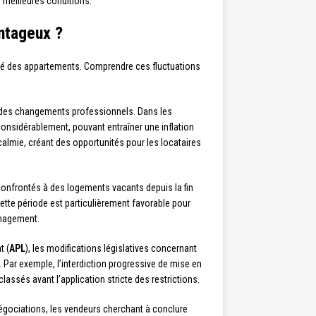
s meilleures conditions.
ntageux ?
ilité des appartements. Comprendre ces fluctuations
et des changements professionnels. Dans les
 considérablement, pouvant entraîner une inflation
lmie, créant des opportunités pour les locataires
, confrontés à des logements vacants depuis la fin
tte période est particulièrement favorable pour
énagement.
t (
APL
), les modifications législatives concernant
 Par exemple, l’interdiction progressive de mise en
assés avant l’application stricte des restrictions.
égociations, les vendeurs cherchant à conclure