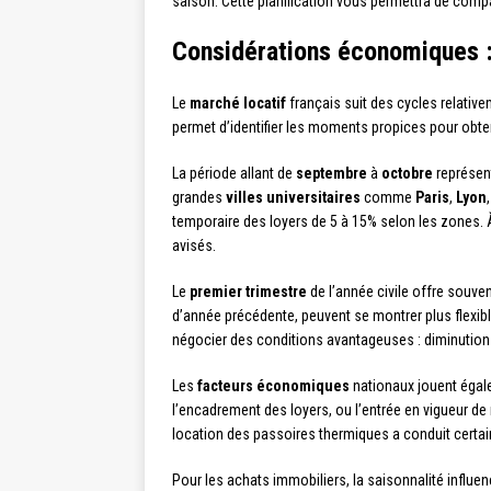
saison. Cette planification vous permettra de compa
Considérations économiques : 
Le
marché locatif
français suit des cycles relative
permet d’identifier les moments propices pour obten
La période allant de
septembre
à
octobre
représent
grandes
villes universitaires
comme
Paris
,
Lyon
temporaire des loyers de 5 à 15% selon les zones. À
avisés.
Le
premier trimestre
de l’année civile offre souven
d’année précédente, peuvent se montrer plus flexib
négocier des conditions avantageuses : diminution 
Les
facteurs économiques
nationaux jouent égale
l’encadrement des loyers, ou l’entrée en vigueur 
location des passoires thermiques a conduit certains
Pour les achats immobiliers, la saisonnalité influ