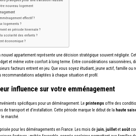
votre nouveau logement
énagement
l’emménagement effectif ?
ux logements ?
ent en période hivernale ?
 scolarité des enfants ?
ent économique ?
ouvel appartement représente une décision stratégique souvent négligée. Cett
budget et même votre confort à long terme. Entre considérations saisonnières, d
ieurs facteurs entrent en jeu. Que vous soyez étudiant, jeune actif, famille ou
 recommandations adaptées à chaque situation et profil.
 leur influence sur votre emménagement
onvénients spécifiques pour un déménagement. Le
printemps
offre des conditi
ns de transport et d’installation. Cette période marque le début de la
haute sais
r le marché.
us prisée pour les déménagements en France. Les mois de
juin
,
juillet
et
août
con