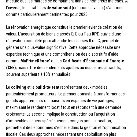
mesure que les marges se compriment dans de nombreux marchés. À
l’inverse, les stratégies de
value-add
(création de valeur) s’affirment
comme particulièrement pertinentes pour 2025.
La rénovation énergétique constitue le premier levier de création de
valeur. L’acquisition de biens classés D, E ou F au
DPE
, suivie d’une
rénovation complète pour atteindre les classes B ou C, permet de
générer une plus-value significative. Cette approche nécessite une
expertise technique et une compréhension des dispositifs d’aide
comme
MaPrimeRénov’
ou les
Certificats d’Économie d’Énergie
(CEE)
, mais offre des rendements ajustés au risque très attractifs,
souvent supérieurs à 10% annualisés.
Le
coliving
et le
build-to-rent
représentent deux modèles
particulièrement prometteurs. Le premier consiste à transformer des
grands appartements ou maisons en espaces de vie partagés,
maximisant le rendement locatif tout en répondant à une demande
croissante. Le second implique la construction ou l’acquisition
d’immeubles entiers spécifiquement conçus pour la location,
permettant des économies d’échelle dans la gestion et l’optimisation
fiscale. Ces deux approches nécessitent une capitalisation plus