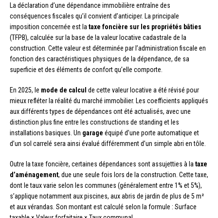
La déclaration d’une dépendance immobilière entraîne des
conséquences fiscales qu’il convient d’anticiper. La principale
imposition concernée est la
taxe foncière sur les propriétés bâties
(TFPB), calculée sur la base de la valeur locative cadastrale de la
construction. Cette valeur est déterminée par l’administration fiscale en
fonction des caractéristiques physiques de la dépendance, de sa
superficie et des éléments de confort qu’elle comporte.
En 2025, le
mode de calcul
de cette valeur locative a été révisé pour
mieux refléter la réalité du marché immobilier. Les coefficients appliqués
aux différents types de dépendances ont été actualisés, avec une
distinction plus fine entre les constructions de standing et les
installations basiques. Un
garage
équipé d’une porte automatique et
d’un sol carrelé sera ainsi évalué différemment d’un simple abri en tôle.
Outre la taxe foncière, certaines dépendances sont assujetties à la
taxe
d’aménagement
, due une seule fois lors de la construction. Cette taxe,
dont le taux varie selon les communes (généralement entre 1% et 5%),
s’applique notamment aux piscines, aux abris de jardin de plus de 5 m²
et aux vérandas. Son montant est calculé selon la formule : Surface
taxable × Valeur forfaitaire × Taux communal.