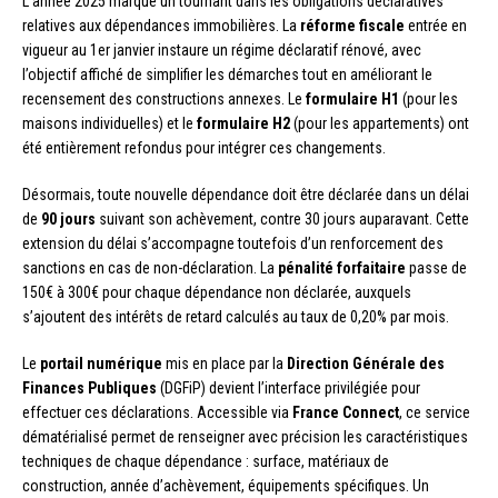
L’année 2025 marque un tournant dans les obligations déclaratives
relatives aux dépendances immobilières. La
réforme fiscale
entrée en
vigueur au 1er janvier instaure un régime déclaratif rénové, avec
l’objectif affiché de simplifier les démarches tout en améliorant le
recensement des constructions annexes. Le
formulaire H1
(pour les
maisons individuelles) et le
formulaire H2
(pour les appartements) ont
été entièrement refondus pour intégrer ces changements.
Désormais, toute nouvelle dépendance doit être déclarée dans un délai
de
90 jours
suivant son achèvement, contre 30 jours auparavant. Cette
extension du délai s’accompagne toutefois d’un renforcement des
sanctions en cas de non-déclaration. La
pénalité forfaitaire
passe de
150€ à 300€ pour chaque dépendance non déclarée, auxquels
s’ajoutent des intérêts de retard calculés au taux de 0,20% par mois.
Le
portail numérique
mis en place par la
Direction Générale des
Finances Publiques
(DGFiP) devient l’interface privilégiée pour
effectuer ces déclarations. Accessible via
France Connect
, ce service
dématérialisé permet de renseigner avec précision les caractéristiques
techniques de chaque dépendance : surface, matériaux de
construction, année d’achèvement, équipements spécifiques. Un