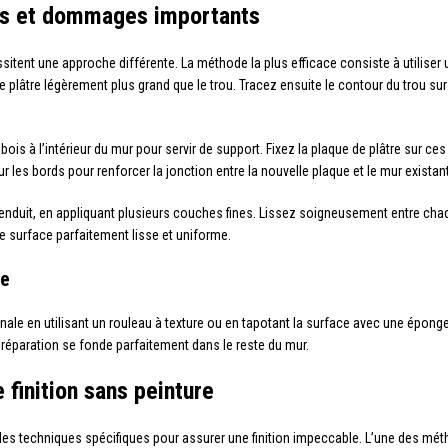
ous et dommages importants
nt une approche différente. La méthode la plus efficace consiste à utiliser u
tre légèrement plus grand que le trou. Tracez ensuite le contour du trou sur l
bois à l’intérieur du mur pour servir de support. Fixez la plaque de plâtre sur ce
ur les bords pour renforcer la jonction entre la nouvelle plaque et le mur existant
’enduit, en appliquant plusieurs couches fines. Lissez soigneusement entre ch
 surface parfaitement lisse et uniforme.
le
ginale en utilisant un rouleau à texture ou en tapotant la surface avec une épon
 réparation se fonde parfaitement dans le reste du mur.
finition sans peinture
 des techniques spécifiques pour assurer une finition impeccable. L’une des méth