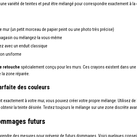
s une variété de teintes et peut être mélangé pour correspondre exactement à la 
re mur (un petit morceau de papier peint ou une photo très précise)
en magasin ou mélangez-la vous-même
iez avec un enduit classique
ion uniforme
e retouche
spécialement conçu pour les murs. Ces crayons existent dans une
 la zone réparée.
rfaite des couleurs
nt exactement à votre mur, vous pouvez créer votre propre mélange. Utilisez de 
obtenir la teinte désirée. Testez toujours le mélange sur une zone discrète avant
dommages futurs
de prendre des mesures pour prévenir de futurs dommages. Voici quelques consei