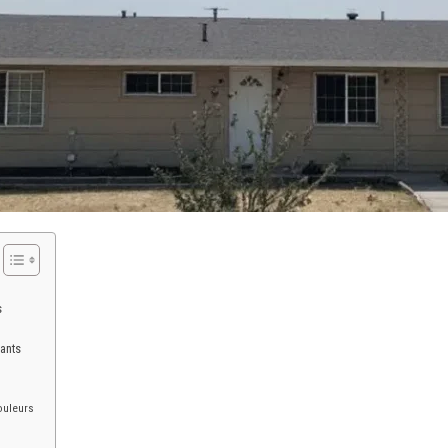
s
ants
ouleurs