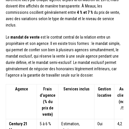
doivent être affichés de manière transparente. À Meaux, les
commissions oscillent généralement entre
4 % et 7 %
du prix de vente,
avec des variations selon le type de mandat et le niveau de service
inclus.
Le
mandat de vente
est le contrat central de la relation entre un
propriétaire et son agence. Il en existe trois formes : le mandat simple,
qui permet de confier son bien à plusieurs agences simultanément, le
mandat exclusif, qui réserve la vente à une seule agence pendant une
durée définie, et le mandat semi-exclusif. Le mandat exclusif permet
généralement de négocier des honoraires légèrement inférieurs, car
l’agence a la garantie de travailler seule sur le dossier.
Agence
Frais
Services inclus
Gestion
Avis
d’agence
locative
clients
(% du
(note
prix de
/5)
vente)
Century 21
5 à 6 %
Estimation,
Oui
4,2