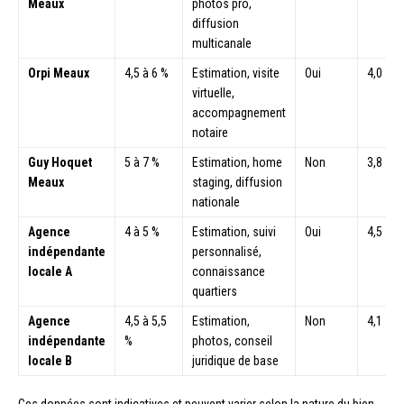
Meaux
photos pro,
diffusion
multicanale
Orpi Meaux
4,5 à 6 %
Estimation, visite
Oui
4,0
virtuelle,
accompagnement
notaire
Guy Hoquet
5 à 7 %
Estimation, home
Non
3,8
Meaux
staging, diffusion
nationale
Agence
4 à 5 %
Estimation, suivi
Oui
4,5
indépendante
personnalisé,
locale A
connaissance
quartiers
Agence
4,5 à 5,5
Estimation,
Non
4,1
indépendante
%
photos, conseil
locale B
juridique de base
Ces données sont indicatives et peuvent varier selon la nature du bien